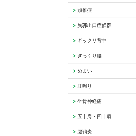
頚椎症
胸郭出口症候群
ギックリ背中
ぎっくり腰
めまい
耳鳴り
坐骨神経痛
五十肩・四十肩
腱鞘炎