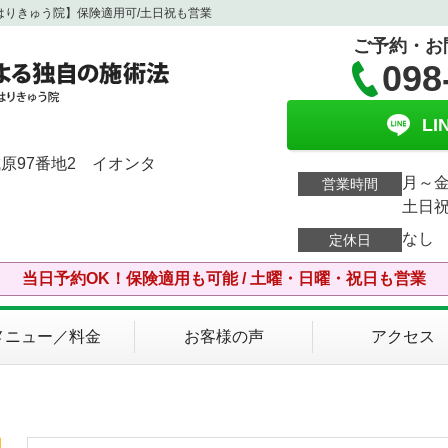
はりきゅう院】保険適用可/土日祝も営業
ご予約・お
098
L
原97番地2 イオンタ
月～金
営業時間
土日祝
なし
定休日
当日予約OK！保険適用も可能 / 土曜・日曜・祝日も営業
メニュー／料金
お客様の声
アクセス