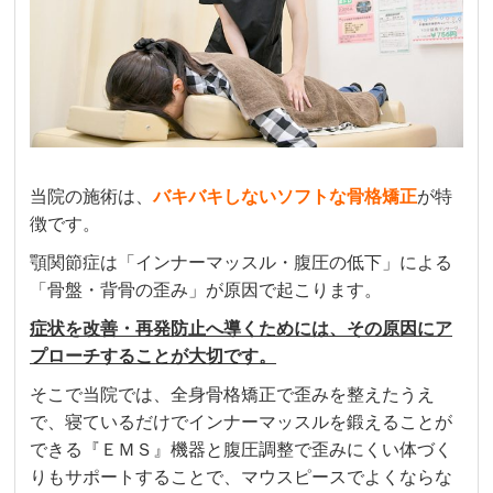
当院の施術は、
バキバキしない
ソフトな骨格
矯正
が特
徴です。
顎関節症は「インナーマッスル・腹圧の低下」による
「骨盤・背骨の歪み」が原因で起こります。
症状を改善・再発防止へ導くためには、その原因にア
プローチすることが大切です。
そこで当院では、全身骨格矯正で歪みを整えたうえ
で、寝ているだけでインナーマッスルを鍛えることが
できる『ＥＭＳ』機器と腹圧調整で歪みにくい体づく
りもサポートすることで、マウスピースでよくならな