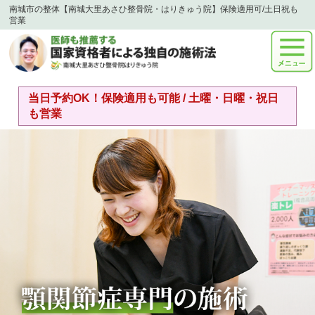
南城市の整体【南城大里あさひ整骨院・はりきゅう院】保険適用可/土日祝も
営業
当日予約OK！保険適用も可能 / 土曜・日曜・祝日
も営業