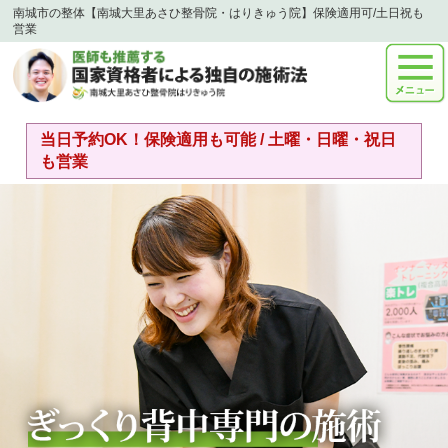
南城市の整体【南城大里あさひ整骨院・はりきゅう院】保険適用可/土日祝も
営業
当日予約OK！保険適用も可能 / 土曜・日曜・祝日
も営業