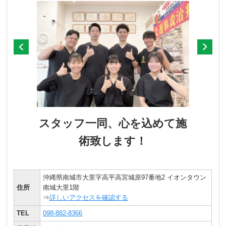
スタッフ一同、心を込めて施
術致します！
沖縄県南城市大里字高平高宮城原97番地2 イオンタウン
住所
南城大里1階
⇒
詳しいアクセスを確認する
TEL
098-882-8366