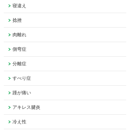
寝違え
捻挫
肉離れ
側弯症
分離症
すべり症
踵が痛い
アキレス腱炎
冷え性